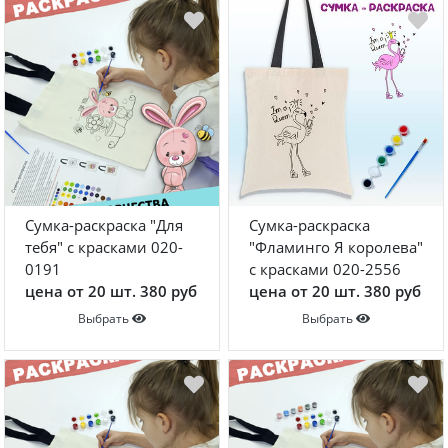
Конструкторы
Наклейки
Футболки-раскраски на 14 февраля
Футболки-раскраски
Кружки-раскраски
Рюкзаки-раскраски
Сумки-раскраски
Наборы для творчества
Сумка-раскраска "Для
Сумка-раскраска
тебя" с красками 020-
"Фламинго Я королева"
Книги новогодние
0191
с красками 020-2556
цена от 20 шт. 380 руб
цена от 20 шт. 380 руб
Новогодний декор и материалы
Выбрать
Выбрать
Новогодняя подарочная упаковка