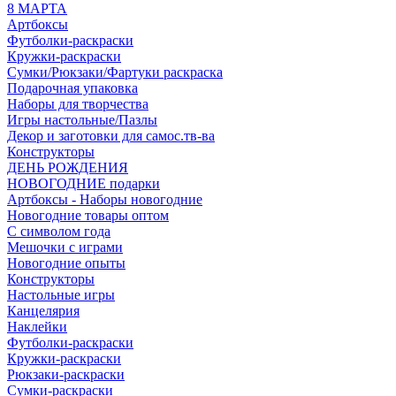
8 МАРТА
Артбоксы
Футболки-раскраски
Кружки-раскраски
Сумки/Рюкзаки/Фартуки раскраска
Подарочная упаковка
Наборы для творчества
Игры настольные/Пазлы
Декор и заготовки для самос.тв-ва
Конструкторы
ДЕНЬ РОЖДЕНИЯ
НОВОГОДНИЕ подарки
Артбоксы - Наборы новогодние
Новогодние товары оптом
С символом года
Мешочки с играми
Новогодние опыты
Конструкторы
Настольные игры
Канцелярия
Наклейки
Футболки-раскраски
Кружки-раскраски
Рюкзаки-раскраски
Сумки-раскраски