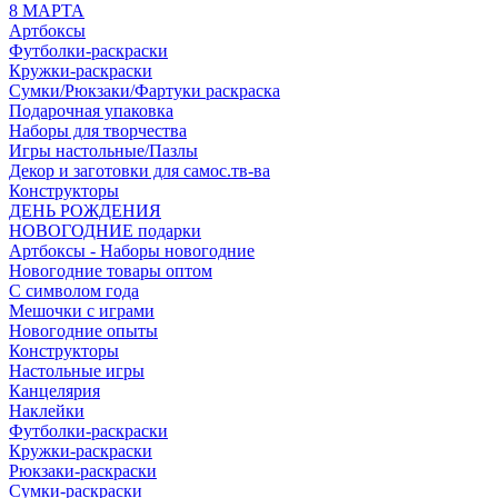
8 МАРТА
Артбоксы
Футболки-раскраски
Кружки-раскраски
Сумки/Рюкзаки/Фартуки раскраска
Подарочная упаковка
Наборы для творчества
Игры настольные/Пазлы
Декор и заготовки для самос.тв-ва
Конструкторы
ДЕНЬ РОЖДЕНИЯ
НОВОГОДНИЕ подарки
Артбоксы - Наборы новогодние
Новогодние товары оптом
С символом года
Мешочки с играми
Новогодние опыты
Конструкторы
Настольные игры
Канцелярия
Наклейки
Футболки-раскраски
Кружки-раскраски
Рюкзаки-раскраски
Сумки-раскраски