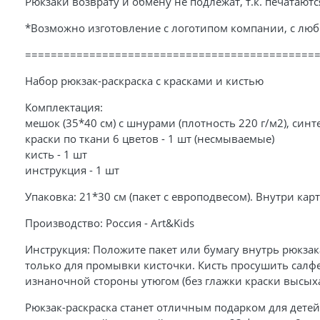
Рюкзаки возврату и обмену не подлежат, т.к. печатаются
*Возможно изготовление с логотипом компании, с люб
=============================================
Набор рюкзак-раскраска с красками и кистью
Комплектация:
мешок (35*40 см) с шнурами (плотность 220 г/м2), син
краски по ткани 6 цветов - 1 шт (несмываемые)
кисть - 1 шт
инструкция - 1 шт
Упаковка: 21*30 см (пакет с европодвесом). Внутри ка
Производство: Россия - Art&Kids
Инструкция: Положите пакет или бумагу внутрь рюкзак
только для промывки кисточки. Кисть просушить салфе
изнаночной стороны утюгом (без глажки краски высыха
Рюкзак-раскраска станет отличным подарком для детей 