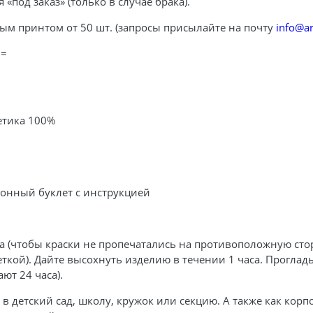
 «под заказ» (только в случае брака).
ым принтом от 50 шт. (запросы присылайте на почту
info@ar
==
тетика 100%
ртонный буклет с инструкцией
а (чтобы краски не пропечатались на противоположную сторо
ткой). Дайте высохнуть изделию в течении 1 часа. Проглад
ют 24 часа).
в детский сад, школу, кружок или секцию. А также как кор