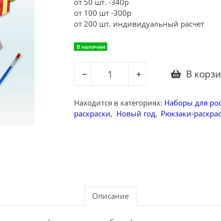
от 50 шт. -340р
от 100 шт -300р
от 200 шт. индивидуальный расчет
В наличии
В корз
−
+
Находится в категориях:
Наборы для ро
раскраски
,
Новый год
,
Рюкзаки-раскра
Описание