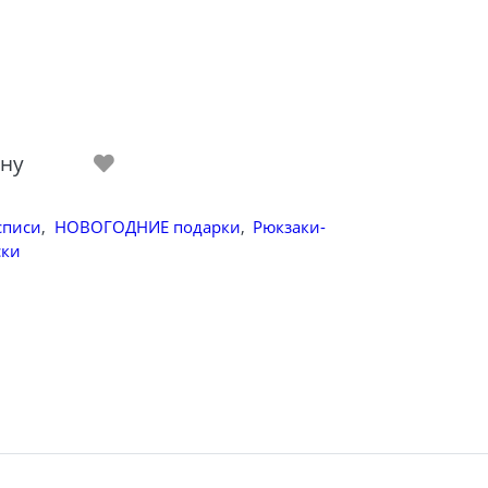
ину
списи
,
НОВОГОДНИЕ подарки
,
Рюкзаки-
ски