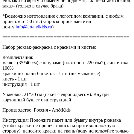
Рюкзаки возврату и обмену не подлежат, т.к. печатаются «под
заказ» (только в случае брака).
*Возможно изготовление с логотипом компании, с любым
принтом от 50 шт. (запросы присылайте на
почту
info@artandkids.ru)
===============================================
Набор рюкзак-раскраска с красками и кистью
Комплектация:
мешок (35*40 см) с шнурами (плотность 220 г/м2), синтетика
100%
краски по ткани 6 цветов - 1 шт (несмываемые)
кисть - 1 шт
инструкция - 1 шт
Упаковка: 21*30 см (пакет с европодвесом). Внутри
картонный буклет с инструкцией
Производство: Россия - Art&Kids
Инструкция: Положите пакет или бумагу внутрь рюкзака
(чтобы краски не пропечатались на противоположную
сторону), нанесите краски на ткань (воду используйте только