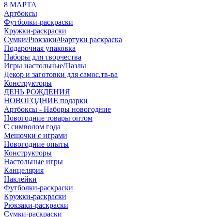
8 МАРТА
Артбоксы
Футболки-раскраски
Кружки-раскраски
Сумки/Рюкзаки/Фартуки раскраска
Подарочная упаковка
Наборы для творчества
Игры настольные/Пазлы
Декор и заготовки для самос.тв-ва
Конструкторы
ДЕНЬ РОЖДЕНИЯ
НОВОГОДНИЕ подарки
Артбоксы - Наборы новогодние
Новогодние товары оптом
С символом года
Мешочки с играми
Новогодние опыты
Конструкторы
Настольные игры
Канцелярия
Наклейки
Футболки-раскраски
Кружки-раскраски
Рюкзаки-раскраски
Сумки-раскраски