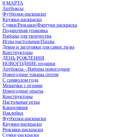
8 МАРТА
Артбоксы
Футболки-раскраски
Кружки-раскраски
Сумки/Рюкзаки/Фартуки раскраска
Подарочная упаковка
Наборы для творчества
Игры настольные/Пазлы
Декор и заготовки для самос.тв-ва
Конструкторы
ДЕНЬ РОЖДЕНИЯ
НОВОГОДНИЕ подарки
Артбоксы - Наборы новогодние
Новогодние товары оптом
С символом года
Мешочки с играми
Новогодние опыты
Конструкторы
Настольные игры
Канцелярия
Наклейки
Футболки-раскраски
Кружки-раскраски
Рюкзаки-раскраски
Сумки-раскраски