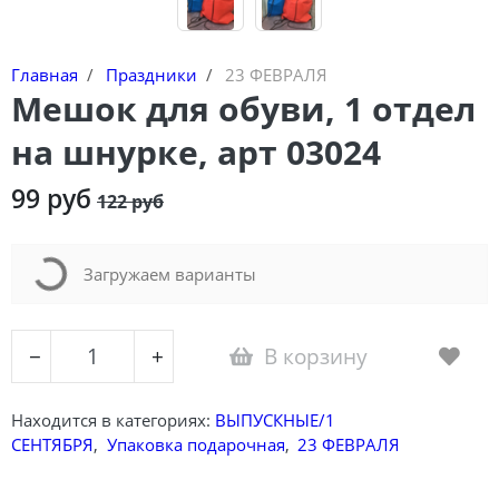
Конструкторы
Наклейки
Футболки-раскраски на 14 февраля
Футболки-раскраски
Главная
Праздники
23 ФЕВРАЛЯ
Мешок для обуви, 1 отдел
Кружки-раскраски
на шнурке, арт 03024
Рюкзаки-раскраски
Сумки-раскраски
99 руб
122 руб
Loading...
Наборы для творчества
Загружаем варианты
Книги новогодние
Новогодний декор и материалы
В корзину
−
+
Новогодняя подарочная упаковка
Находится в категориях:
ВЫПУСКНЫЕ/1
СЕНТЯБРЯ
,
Упаковка подарочная
,
23 ФЕВРАЛЯ