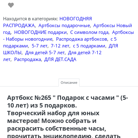
Находится в категориях:
НОВОГОДНЯЯ
РАСПРОДАЖА
,
Артбоксы подарочные
,
Артбоксы Новый
год
,
НОВОГОДНИЕ подарки
,
С символом года
,
Артбоксы
- Наборы новогодние
,
Распродажа артбоксов
,
с 5
подарками
,
5-7 лет
,
7-12 лет
,
с 5 подарками
,
ДЛЯ
ШКОЛЫ
,
Для детей 5-7 лет
,
Для детей 7-12
лет
,
Распродажа
,
ДЛЯ ДЕТ.САДА
Описание
Артбокс №265 " Подарок с часами " (5-
10 лет) из 5 подарков.
Творческий набор для юных
мастеров! Можно собрать и
раскрасить собственные часы,
прочитать энциклопедию, сделать