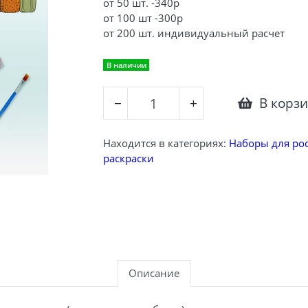
от 50 шт. -340р
от 100 шт -300р
от 200 шт. индивидуальный расчет
В наличии
В корз
−
+
Находится в категориях:
Наборы для ро
раскраски
Описание