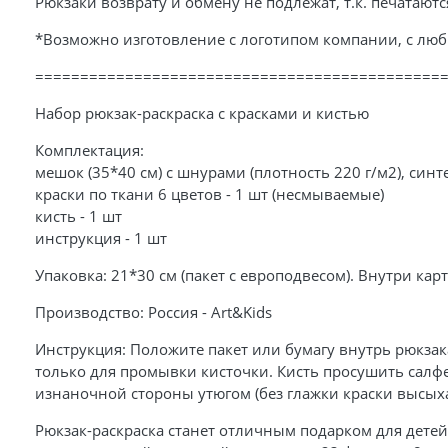
Рюкзаки возврату и обмену не подлежат, т.к. печатаются
*Возможно изготовление с логотипом компании, с люб
=============================================
Набор рюкзак-раскраска с красками и кистью
Комплектация:
мешок (35*40 см) с шнурами (плотность 220 г/м2), син
краски по ткани 6 цветов - 1 шт (несмываемые)
кисть - 1 шт
инструкция - 1 шт
Упаковка: 21*30 см (пакет с европодвесом). Внутри ка
Производство: Россия - Art&Kids
Инструкция: Положите пакет или бумагу внутрь рюкзак
только для промывки кисточки. Кисть просушить салфе
изнаночной стороны утюгом (без глажки краски высыха
Рюкзак-раскраска станет отличным подарком для детей 