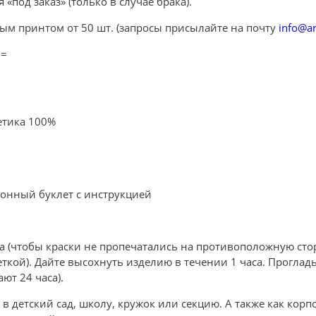
 «под заказ» (только в случае брака).
ым принтом от 50 шт. (запросы присылайте на почту
info@ar
==
тетика 100%
ртонный буклет с инструкцией
а (чтобы краски не пропечатались на противоположную сторо
ткой). Дайте высохнуть изделию в течении 1 часа. Проглад
ют 24 часа).
в детский сад, школу, кружок или секцию. А также как кор