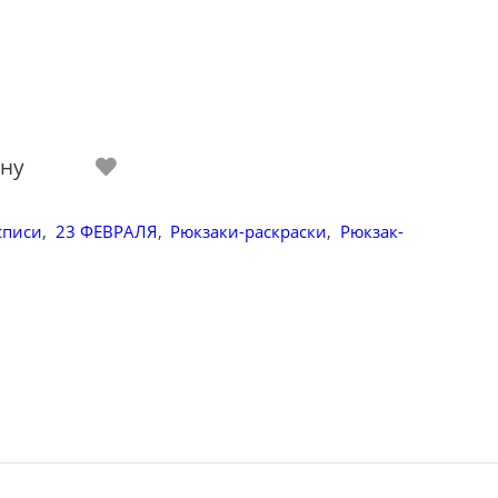
ину
списи
,
23 ФЕВРАЛЯ
,
Рюкзаки-раскраски
,
Рюкзак-