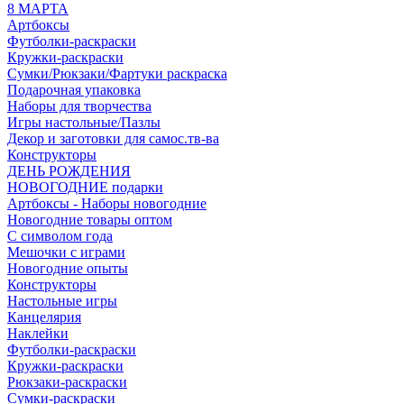
8 МАРТА
Артбоксы
Футболки-раскраски
Кружки-раскраски
Сумки/Рюкзаки/Фартуки раскраска
Подарочная упаковка
Наборы для творчества
Игры настольные/Пазлы
Декор и заготовки для самос.тв-ва
Конструкторы
ДЕНЬ РОЖДЕНИЯ
НОВОГОДНИЕ подарки
Артбоксы - Наборы новогодние
Новогодние товары оптом
С символом года
Мешочки с играми
Новогодние опыты
Конструкторы
Настольные игры
Канцелярия
Наклейки
Футболки-раскраски
Кружки-раскраски
Рюкзаки-раскраски
Сумки-раскраски