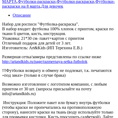
МАРТА
,
Футболки-раскраски
,
Футболки-раскраски
,
Футболки-
раскраски на 8 марта
,
Для девочек
Описание
Набор для росписи "Футболка-раскраска".
В набор входит: футболка 100% хлопок с принтом, краски по
ткани 6 цветов, кисть, инструкция.
Упаковка: 21*30 см- пакет+картон с принтом
Отличный подарок для детей от 3 лет.
Изготовитель: Art&Kids (ИП Терехина Е.В.)
Размерная сетка/замеры представлены по ссылке ниже
http://artandkids.ru/page/razmernaya-setka-futbolok
!!!Футболки возврату и обмену не подлежат, т.к. печатаются
«под заказ» (только в случае брака)
Возможно изготовление с логотипом компании, с любым
принтом от 30 шт. (запросы присылайте на почту
info@artandkids.ru)
Инструкция: Положите пакет или бумагу внутрь футболки
(чтобы краски не пропечатались на противоположную
сторону), нанесите краски на ткань (воду используйте только
для промывки кисточки. Кисть просушить салфеткой). Дайте