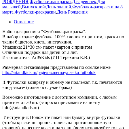
РОЖДЕНИЯ
,
Футболки-раскраски
,
Для девочек
,
Для
малышей
,
Выпускной/День знаний
,
Футболки-раскраски на 8
марта
,
Футболки-раскраски
,
День Рождения
Описание
Набор для росписи "Футболка-раскраска".
В набор входит: футболка 100% хлопок с принтом, краски по
ткани 6 цветов, кисть, инструкция.
Упаковка: 21*30 см- пакет+картон с принтом
Отличный подарок для детей от 3 лет.
Изготовитель: Art&Kids (ИП Терехина Е.В.)
Размерная сетка/замеры представлены по ссылке ниже
http://artandkids.ru/page/razmernaya-setka-futbolok
!!!Футболки возврату и обмену не подлежат, т.к. печатаются
«под заказ» (только в случае брака)
Возможно изготовление с логотипом компании, с любым
принтом от 30 шт. (запросы присылайте на почту
info@artandkids.ru)
Инструкция: Положите пакет или бумагу внутрь футболки
(чтобы краски не пропечатались на противоположную
сторону), нанесите краски на ткань (воду используйте только