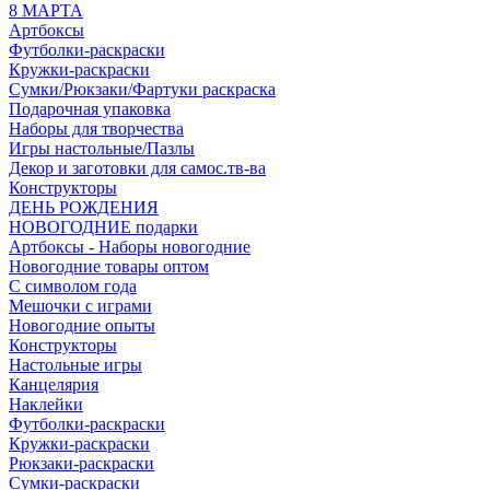
8 МАРТА
Артбоксы
Футболки-раскраски
Кружки-раскраски
Сумки/Рюкзаки/Фартуки раскраска
Подарочная упаковка
Наборы для творчества
Игры настольные/Пазлы
Декор и заготовки для самос.тв-ва
Конструкторы
ДЕНЬ РОЖДЕНИЯ
НОВОГОДНИЕ подарки
Артбоксы - Наборы новогодние
Новогодние товары оптом
С символом года
Мешочки с играми
Новогодние опыты
Конструкторы
Настольные игры
Канцелярия
Наклейки
Футболки-раскраски
Кружки-раскраски
Рюкзаки-раскраски
Сумки-раскраски