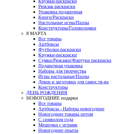
Кружки-раскраски
Рюкзак-раскраски
Упаковка подарочная
Книги/Раскраски
Настольные игры/Пазлы
Конструкторы/Головоломки
8 МАРТА
Все товары
Артбоксы
Футболки-раскраски
Кружки-раскраски
Сумки/Рюкзаки/Фартуки раскраска
Подарочная упаковка
Наборы для творчества
Игры настольные/Пазлы
Декор и заготовки для самос.тв-ва
Конструкторы
ДЕНЬ РОЖДЕНИЯ
НОВОГОДНИЕ подарки
Все товары
Артбоксы - Наборы новогодние
Новогодние товары оптом
С символом года
Мешочки с играми
Новогодние опыты