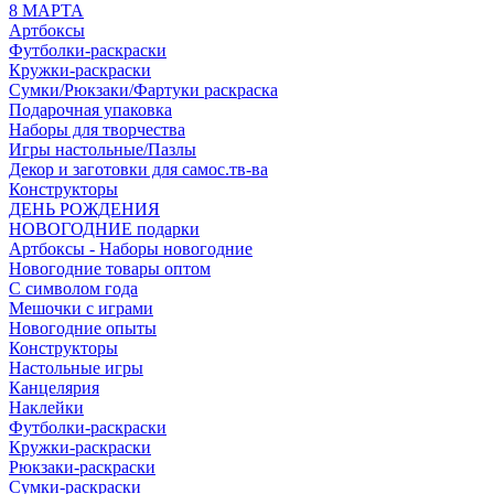
8 МАРТА
Артбоксы
Футболки-раскраски
Кружки-раскраски
Сумки/Рюкзаки/Фартуки раскраска
Подарочная упаковка
Наборы для творчества
Игры настольные/Пазлы
Декор и заготовки для самос.тв-ва
Конструкторы
ДЕНЬ РОЖДЕНИЯ
НОВОГОДНИЕ подарки
Артбоксы - Наборы новогодние
Новогодние товары оптом
С символом года
Мешочки с играми
Новогодние опыты
Конструкторы
Настольные игры
Канцелярия
Наклейки
Футболки-раскраски
Кружки-раскраски
Рюкзаки-раскраски
Сумки-раскраски