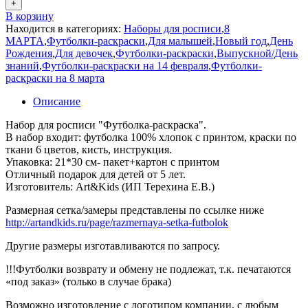
+
В корзину
Находится в категориях:
Наборы для росписи
,
8
МАРТА
,
Футболки-раскраски
,
Для малышей
,
Новый год
,
День
Рождения
,
Для девочек
,
Футболки-раскраски
,
Выпускной/День
знаний
,
Футболки-раскраски на 14 февраля
,
Футболки-
раскраски на 8 марта
Описание
Набор для росписи "Футболка-раскраска".
В набор входит: футболка 100% хлопок с принтом, краски по
ткани 6 цветов, кисть, инструкция.
Упаковка: 21*30 см- пакет+картон с принтом
Отличный подарок для детей от 5 лет.
Изготовитель: Art&Kids (ИП Терехина Е.В.)
Размерная сетка/замеры представлены по ссылке ниже
http://artandkids.ru/page/razmernaya-setka-futbolok
Другие размеры изготавливаются по запросу.
!!!Футболки возврату и обмену не подлежат, т.к. печатаются
«под заказ» (только в случае брака)
Возможно изготовление с логотипом компании, с любым