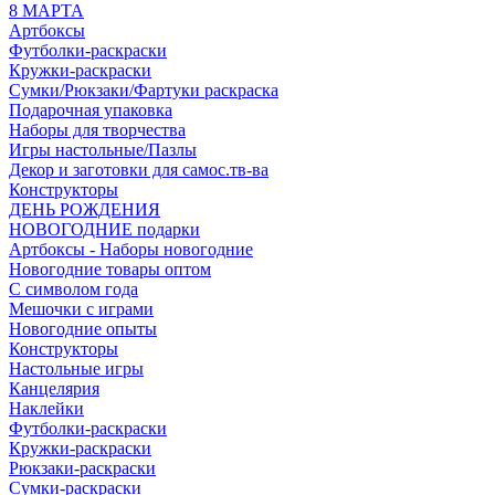
8 МАРТА
Артбоксы
Футболки-раскраски
Кружки-раскраски
Сумки/Рюкзаки/Фартуки раскраска
Подарочная упаковка
Наборы для творчества
Игры настольные/Пазлы
Декор и заготовки для самос.тв-ва
Конструкторы
ДЕНЬ РОЖДЕНИЯ
НОВОГОДНИЕ подарки
Артбоксы - Наборы новогодние
Новогодние товары оптом
С символом года
Мешочки с играми
Новогодние опыты
Конструкторы
Настольные игры
Канцелярия
Наклейки
Футболки-раскраски
Кружки-раскраски
Рюкзаки-раскраски
Сумки-раскраски