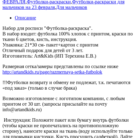
ФЕВРАЛЯ
,
Футболки-раскраски
,
Футболки-раскраски для
мальчиков на 23 февраля
,
Для мальчиков
Описание
Набор для росписи "Футболка-раскраска".
В набор входит: футболка 100% хлопок с принтом, краски по
ткани 6 цветов, кисть, инструкция.
Упаковка: 21*30 см- пакет+картон с принтом
Отличный подарок для детей от 3 лет.
Изготовитель: Art&Kids (ИП Терехина Е.В.)
Размерная сетка/замеры представлены по ссылке ниже
http://artandkids.ru/page/razmernaya-setka-futbolok
!!!Футболки возврату и обмену не подлежат, т.к. печатаются
«под заказ» (только в случае брака)
Возможно изготовление с логотипом компании, с любым
принтом от 30 шт. (запросы присылайте на почту
info@artandkids.ru)
Инструкция: Положите пакет или бумагу внутрь футболки
(чтобы краски не пропечатались на противоположную
сторону), нанесите краски на ткань (воду используйте только
для промывки кисточки. Кисть просушить салфеткой). Дайте