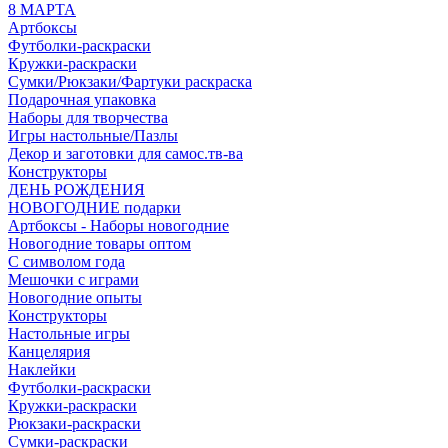
8 МАРТА
Артбоксы
Футболки-раскраски
Кружки-раскраски
Сумки/Рюкзаки/Фартуки раскраска
Подарочная упаковка
Наборы для творчества
Игры настольные/Пазлы
Декор и заготовки для самос.тв-ва
Конструкторы
ДЕНЬ РОЖДЕНИЯ
НОВОГОДНИЕ подарки
Артбоксы - Наборы новогодние
Новогодние товары оптом
С символом года
Мешочки с играми
Новогодние опыты
Конструкторы
Настольные игры
Канцелярия
Наклейки
Футболки-раскраски
Кружки-раскраски
Рюкзаки-раскраски
Сумки-раскраски