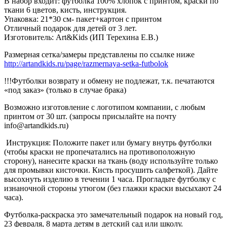
В набор входит: футболка 100% хлопок с принтом, краски по
ткани 6 цветов, кисть, инструкция.
Упаковка: 21*30 см- пакет+картон с принтом
Отличный подарок для детей от 3 лет.
Изготовитель: Art&Kids (ИП Терехина Е.В.)
Размерная сетка/замеры представлены по ссылке ниже
http://artandkids.ru/page/razmernaya-setka-futbolok
!!!Футболки возврату и обмену не подлежат, т.к. печатаются
«под заказ» (только в случае брака)
Возможно изготовление с логотипом компании, с любым
принтом от 30 шт. (запросы присылайте на почту
info@artandkids.ru)
Инструкция: Положите пакет или бумагу внутрь футболки
(чтобы краски не пропечатались на противоположную
сторону), нанесите краски на ткань (воду используйте только
для промывки кисточки. Кисть просушить салфеткой). Дайте
высохнуть изделию в течении 1 часа. Прогладьте футболку с
изнаночной стороны утюгом (без глажки краски высыхают 24
часа).
Футболка-раскраска это замечательный подарок на новый год,
23 февраля, 8 марта детям в детский сад или школу.