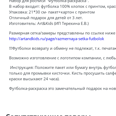
Набор для росписи "Футболка-раскраска".
В набор входит: футболка 100% хлопок с принтом, краск
Упаковка: 21*30 см- пакет+картон с принтом
Отличный подарок для детей от 3 лет.
Изготовитель: Art&Kids (ИП Терехина Е.В.)
Размерная сетка/замеры представлены по ссылке ниже
http://artandkids.ru/page/razmernaya-setka-futbolok
!!!Футболки возврату и обмену не подлежат, т.к. печатаю
Возможно изготовление с логотипом компании, с любым 
Инструкция: Положите пакет или бумагу внутрь футбол
только для промывки кисточки. Кисть просушить салфе
краски высыхают 24 часа).
Футболка-раскраска это замечательный подарок на новы