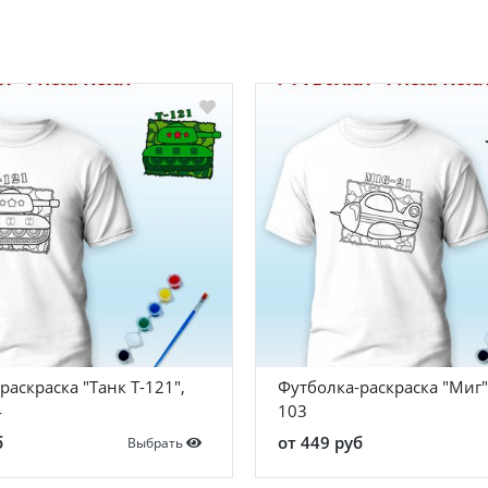
раскраска "Танк T-121",
Футболка-раскраска "Миг",
4
103
б
от 449 руб
Выбрать